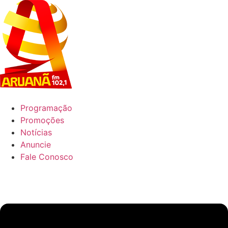
Ir
para
o
conteúdo
Programação
Promoções
Notícias
Anuncie
Fale Conosco