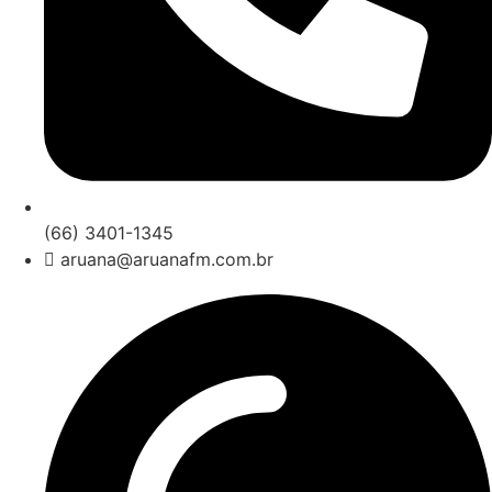
(66) 3401-1345
aruana@aruanafm.com.br