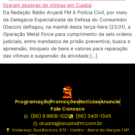
Da Redação Rádio Aruanã FM A Polícia Civil, por meio
da Delegacia Especializada de Defesa do Consumidor
(Decon) deflagou, na manhã desta terça-feira (23.01), a
Operação Metal Force para cumprimento de seis ordens
judiciais, entre mandados de prisão preventiva, busca e
apreensão, bloqueio de bens e valores para reparação
das vítimas e suspensão da atividade […]
Programação
Promoções
Notícias
Anuncie
Fale Conosco
(66) 9 9909-1021
(66) 3401-1345
aruana@aruanafm.com.br
Endereço: Rua Bororos, 673 - Centro - Barra do Garças / MT