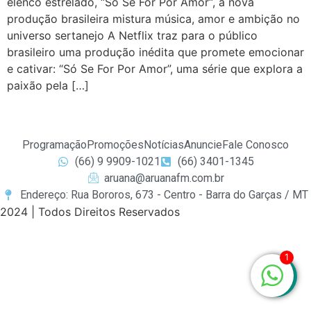
elenco estrelado, “Só Se For Por Amor“, a nova
produção brasileira mistura música, amor e ambição no
universo sertanejo A Netflix traz para o público
brasileiro uma produção inédita que promete emocionar
e cativar: “Só Se For Por Amor”, uma série que explora a
paixão pela […]
Programação
Promoções
Notícias
Anuncie
Fale Conosco
(66) 9 9909-1021
(66) 3401-1345
aruana@aruanafm.com.br
Endereço: Rua Bororos, 673 - Centro - Barra do Garças / MT
2024 | Todos Direitos Reservados
zbet
starzbet güncel giriş
starzbet giriş
starzbet
starzbet gü
1