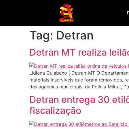
Tag:
Detran
Detran MT realiza leilã
Lidiana Cuiabano | Detran-MT O Departamento E
materiais inservíveis que foram removidos, r
das agências municipais, da Polícia Militar, P
Detran entrega 30 etil
fiscalização