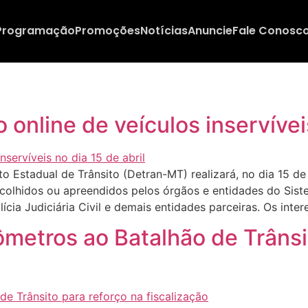
Programação
Promoções
Notícias
Anuncie
Fale Conosc
o online de veículos inservívei
stadual de Trânsito (Detran-MT) realizará, no dia 15 de ab
ecolhidos ou apreendidos pelos órgãos e entidades do Sist
olícia Judiciária Civil e demais entidades parceiras. Os inte
ômetros ao Batalhão de Trânsi