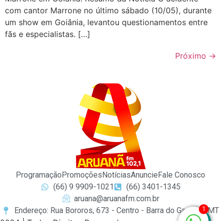
com cantor Marrone no último sábado (10/05), durante
um show em Goiânia, levantou questionamentos entre
fãs e especialistas. […]
Próximo
→
Programação
Promoções
Notícias
Anuncie
Fale Conosco
(66) 9 9909-1021
(66) 3401-1345
aruana@aruanafm.com.br
1
Endereço: Rua Bororos, 673 - Centro - Barra do Garças / MT