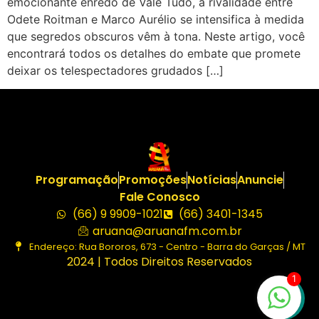
emocionante enredo de Vale Tudo, a rivalidade entre
Odete Roitman e Marco Aurélio se intensifica à medida
que segredos obscuros vêm à tona. Neste artigo, você
encontrará todos os detalhes do embate que promete
deixar os telespectadores grudados […]
Programação
Promoções
Notícias
Anuncie
Fale Conosco
(66) 9 9909-1021
(66) 3401-1345
aruana@aruanafm.com.br
Endereço: Rua Bororos, 673 - Centro - Barra do Garças / MT
2024 | Todos Direitos Reservados
1