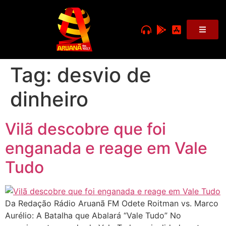
Tag:
desvio de
dinheiro
Vilã descobre que foi
enganada e reage em Vale
Tudo
Da Redação Rádio Aruanã FM Odete Roitman vs. Marco
Aurélio: A Batalha que Abalará “Vale Tudo” No