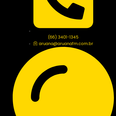
(66) 3401-1345
aruana@aruanafm.com.br