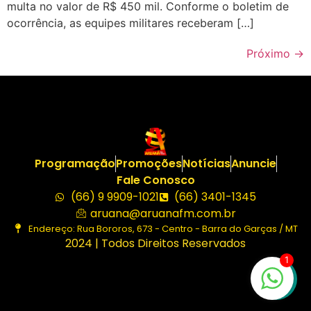
multa no valor de R$ 450 mil. Conforme o boletim de
ocorrência, as equipes militares receberam […]
Próximo
→
Programação
Promoções
Notícias
Anuncie
Fale Conosco
(66) 9 9909-1021
(66) 3401-1345
aruana@aruanafm.com.br
Endereço: Rua Bororos, 673 - Centro - Barra do Garças / MT
2024 | Todos Direitos Reservados
1