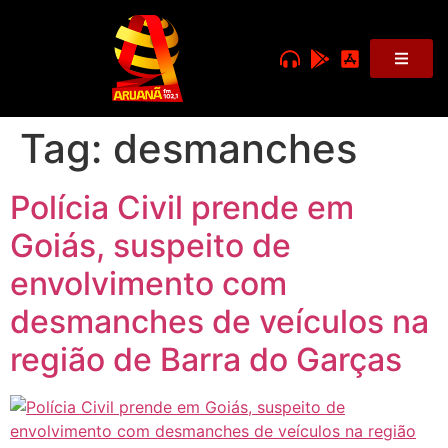
Tag:
desmanches
Polícia Civil prende em
Goiás, suspeito de
envolvimento com
desmanches de veículos na
região de Barra do Garças