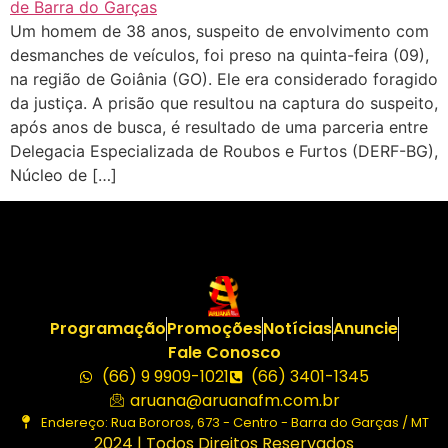
Um homem de 38 anos, suspeito de envolvimento com
desmanches de veículos, foi preso na quinta-feira (09),
na região de Goiânia (GO). Ele era considerado foragido
da justiça. A prisão que resultou na captura do suspeito,
após anos de busca, é resultado de uma parceria entre
Delegacia Especializada de Roubos e Furtos (DERF-BG),
Núcleo de […]
Programação
Promoções
Notícias
Anuncie
Fale Conosco
(66) 9 9909-1021
(66) 3401-1345
aruana@aruanafm.com.br
Endereço: Rua Bororos, 673 - Centro - Barra do Garças / MT
2024 | Todos Direitos Reservados