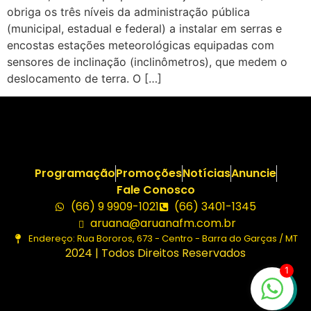
obriga os três níveis da administração pública
(municipal, estadual e federal) a instalar em serras e
encostas estações meteorológicas equipadas com
sensores de inclinação (inclinômetros), que medem o
deslocamento de terra. O […]
Programação
Promoções
Notícias
Anuncie
Fale Conosco
(66) 9 9909-1021
(66) 3401-1345
aruana@aruanafm.com.br
Endereço: Rua Bororos, 673 - Centro - Barra do Garças / MT
2024 | Todos Direitos Reservados
1