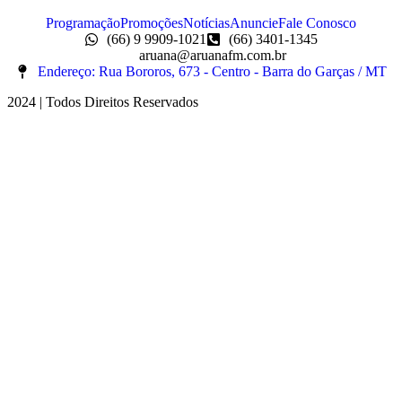
Programação
Promoções
Notícias
Anuncie
Fale Conosco
(66) 9 9909-1021
(66) 3401-1345
aruana@aruanafm.com.br
Endereço: Rua Bororos, 673 - Centro - Barra do Garças / MT
2024 | Todos Direitos Reservados
t güncel giriş
ultrabet giriş
ultrabet
ultrabet güncel giriş
ultrabet giriş
ult