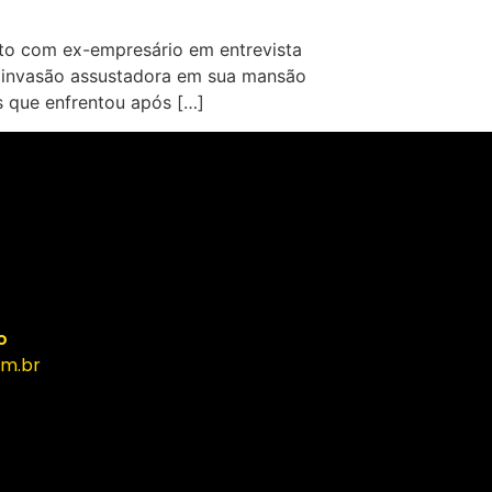
ato com ex-empresário em entrevista
ma invasão assustadora em sua mansão
as que enfrentou após […]
o
m.br