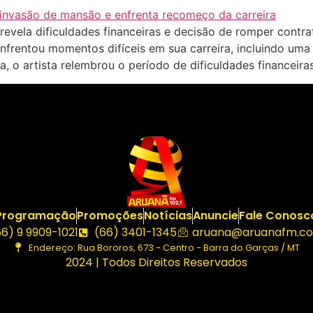
vela dificuldades financeiras e decisão de romper contr
enfrentou momentos difíceis em sua carreira, incluindo u
a, o artista relembrou o período de dificuldades financeir
Programação
Promoções
Notícias
Anuncie
Fale Conosc
66) 9 9909-1021
(66) 3401-1345
aruana@aruanafm.co
Endereço: Rua Bororos, 673 - Centro - Barra do Garças / MT
2024 | Todos Direitos Reservados