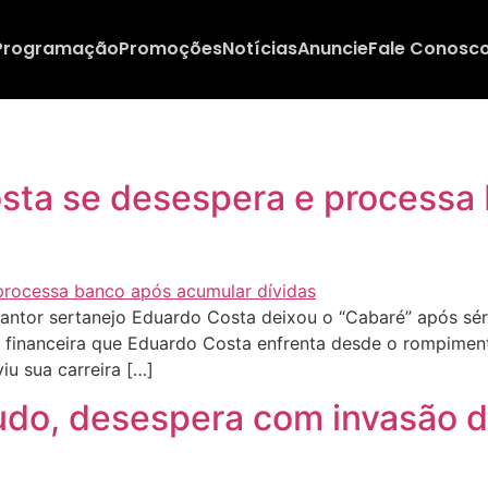
Programação
Promoções
Notícias
Anuncie
Fale Conosc
osta se desespera e processa
ntor sertanejo Eduardo Costa deixou o “Cabaré” após sé
se financeira que Eduardo Costa enfrenta desde o rompime
iu sua carreira […]
udo, desespera com invasão 