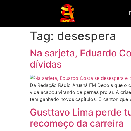
Tag:
desespera
Na sarjeta, Eduardo C
dívidas
Da Redação Rádio Aruanã FM Depois que o ca
vida acabou virando de pernas pro ar. A cri
tem ganhado novos capítulos. O cantor, que v
Gusttavo Lima perde t
recomeço da carreira