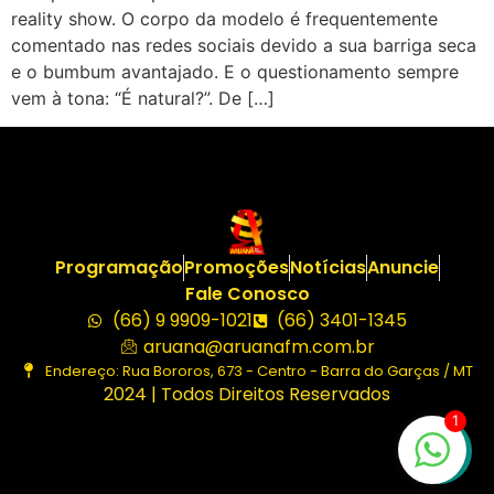
reality show. O corpo da modelo é frequentemente
comentado nas redes sociais devido a sua barriga seca
e o bumbum avantajado. E o questionamento sempre
vem à tona: “É natural?”. De […]
Programação
Promoções
Notícias
Anuncie
Fale Conosco
(66) 9 9909-1021
(66) 3401-1345
aruana@aruanafm.com.br
Endereço: Rua Bororos, 673 - Centro - Barra do Garças / MT
2024 | Todos Direitos Reservados
1