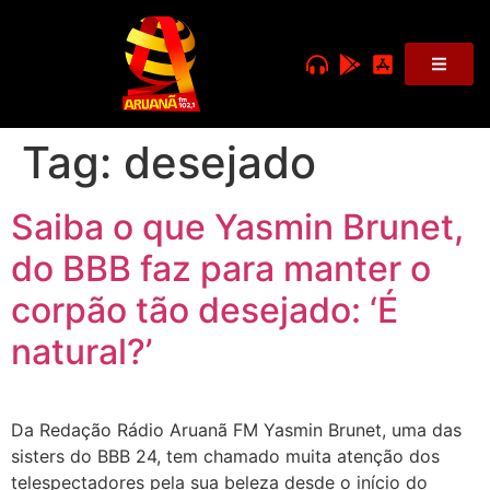
Tag:
desejado
Saiba o que Yasmin Brunet,
do BBB faz para manter o
corpão tão desejado: ‘É
natural?’
Da Redação Rádio Aruanã FM Yasmin Brunet, uma das
sisters do BBB 24, tem chamado muita atenção dos
telespectadores pela sua beleza desde o início do