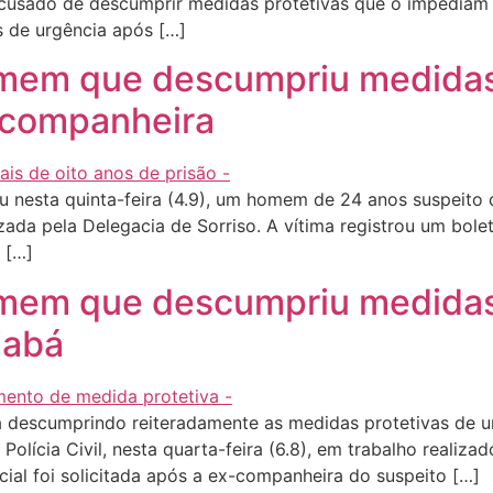
 acusado de descumprir medidas protetivas que o impediam
s de urgência após […]
homem que descumpriu medidas
-companheira
u nesta quinta-feira (4.9), um homem de 24 anos suspeito 
ada pela Delegacia de Sorriso. A vítima registrou um bolet
 […]
homem que descumpriu medidas
iabá
escumprindo reiteradamente as medidas protetivas de urg
lícia Civil, nesta quarta-feira (6.8), em trabalho realizad
ial foi solicitada após a ex-companheira do suspeito […]