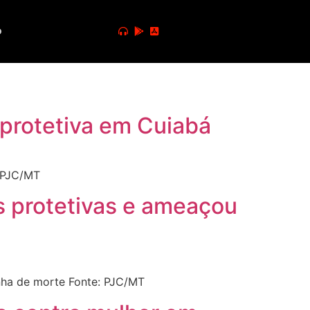
o
protetiva em Cuiabá
: PJC/MT
s protetivas e ameaçou
nha de morte Fonte: PJC/MT