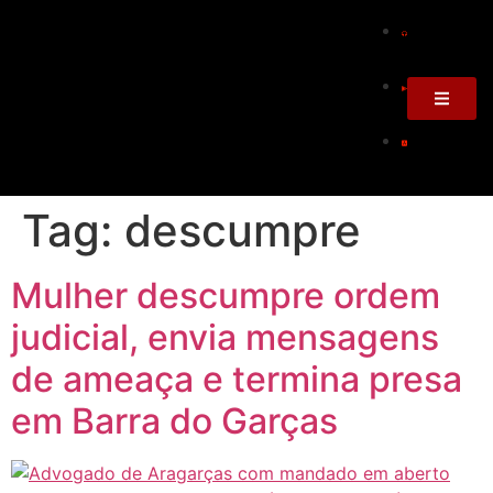
Tag:
descumpre
Mulher descumpre ordem
judicial, envia mensagens
de ameaça e termina presa
em Barra do Garças