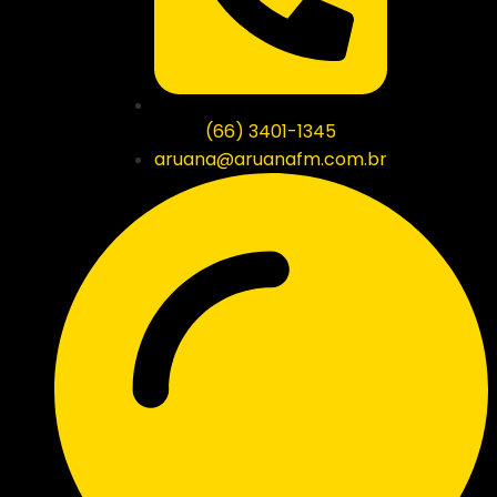
(66) 3401-1345
aruana@aruanafm.com.br