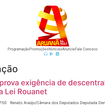
Programação
Promoções
Notícias
Anuncie
Fale Conosco
ação
prova exigência de descentra
ia Lei Rouanet
7:50 Renato Araújo/Câmara dos Deputados Deputada Deni