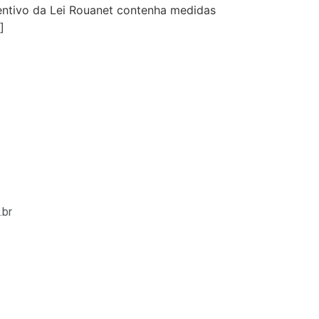
entivo da Lei Rouanet contenha medidas
]
.br
bom giriş
casibom
starzbet güncel giriş
starzbet giriş
starz