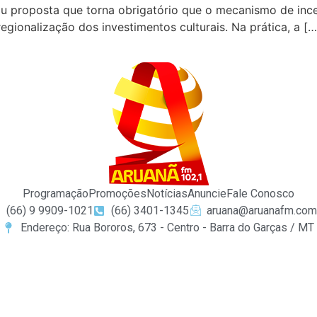
 proposta que torna obrigatório que o mecanismo de inc
egionalização dos investimentos culturais. Na prática, a […
Programação
Promoções
Notícias
Anuncie
Fale Conosco
(66) 9 9909-1021
(66) 3401-1345
aruana@aruanafm.com
Endereço: Rua Bororos, 673 - Centro - Barra do Garças / MT
cel giriş
casibom giriş
casibom
casibom güncel giriş
casi