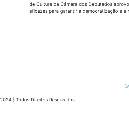
de Cultura da Câmara dos Deputados aprovou
eficazes para garantir a democratização e a r
2024 | Todos Direitos Reservados
bom
casibom güncel giriş
casibom giriş
casibom
casibom gün