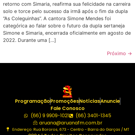
retorno com Simaria, reafirma sua felicidade na carreira
solo e torce pelo sucesso da irmã após o fim da dupla
“As Coleguinhas”. A cantora Simone Mendes foi
categórica ao falar sobre o futuro da dupla sertaneja
Simone e Simaria, encerrada oficialmente em agosto de
2022. Durante uma […]
Próximo
→
Programação
Promoções
Notícias
Anuncie
Fale Conosco
(66) 9 9909-1021
(66) 3401-1345
aruana@aruanafm.com.br
Endereço: Rua Bororos, 673 - Centro - Barra do Garças / MT