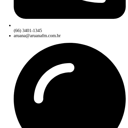
(66) 3401-1345
aruana@aruanafm.com.br