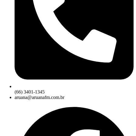
(66) 3401-1345
aruana@aruanafm.com.br