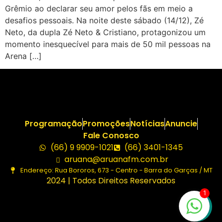
Grêmio ao declarar seu amor pelos fãs em meio a
desafios pessoais. Na noite deste sábado (14/12), Zé
Neto, da dupla Zé Neto & Cristiano, protagonizou um
momento inesquecível para mais de 50 mil pessoas na
Arena […]
Programação
Promoções
Notícias
Anuncie
Fale Conosco
(66) 9 9909-1021
(66) 3401-1345
aruana@aruanafm.com.br
Endereço: Rua Bororos, 673 - Centro - Barra do Garças / MT
2024 | Todos Direitos Reservados
1