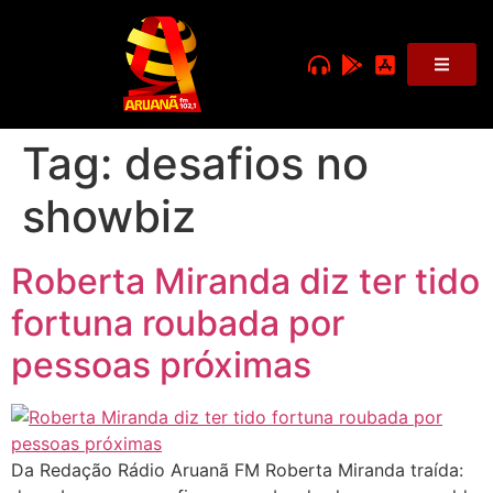
Tag:
desafios no
showbiz
Roberta Miranda diz ter tido
fortuna roubada por
pessoas próximas
Da Redação Rádio Aruanã FM Roberta Miranda traída: