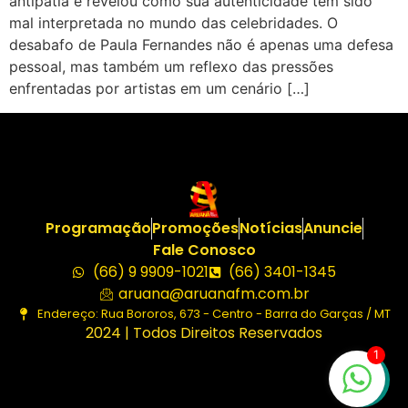
antipatia e revelou como sua autenticidade tem sido
mal interpretada no mundo das celebridades. O
desabafo de Paula Fernandes não é apenas uma defesa
pessoal, mas também um reflexo das pressões
enfrentadas por artistas em um cenário […]
Programação
Promoções
Notícias
Anuncie
Fale Conosco
(66) 9 9909-1021
(66) 3401-1345
aruana@aruanafm.com.br
Endereço: Rua Bororos, 673 - Centro - Barra do Garças / MT
2024 | Todos Direitos Reservados
1