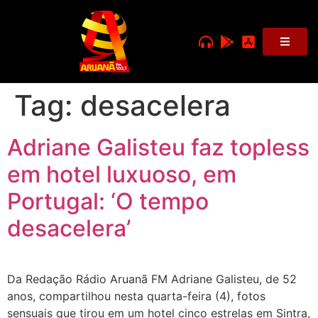
Tag:
desacelera
Adriane Galisteu faz topless
em hotel luxuoso, em
Portugal: ‘O tempo
desacelera’
Da Redação Rádio Aruanã FM Adriane Galisteu, de 52
anos, compartilhou nesta quarta-feira (4), fotos
sensuais que tirou em um hotel cinco estrelas em Sintra,