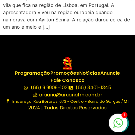
vila que fica na região de Lisboa, em Portugal. A
apresentadora viveu na região europeia quando
namorava com Ayrton Senna. A relação durou cerca de
um ano e meio e […]
Programação
Promoções
Notícias
Anuncie
Fale Conosco
(66) 9 9909-1021
(66) 3401-1345
aruana@aruanafm.com.br
Endereço: Rua Bororos, 673 - Centro - Barra do Garças / MT
2024 | Todos Direitos Reservados
1