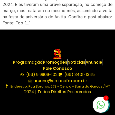
2024. Eles tiveram uma breve separação, no começo de
março, mas reataram no mesmo mês, assumindo a volta
na festa de aniversário de Anitta. Confira o post abaixo:
Fonte: Top […]
Programação
Promoções
Notícias
Anuncie
Fale Conosco
(66) 9 9909-1021
(66) 3401-1345
aruana@aruanafm.com.br
Endereço: Rua Bororos, 673 - Centro - Barra do Garças / MT
2024 | Todos Direitos Reservados
1