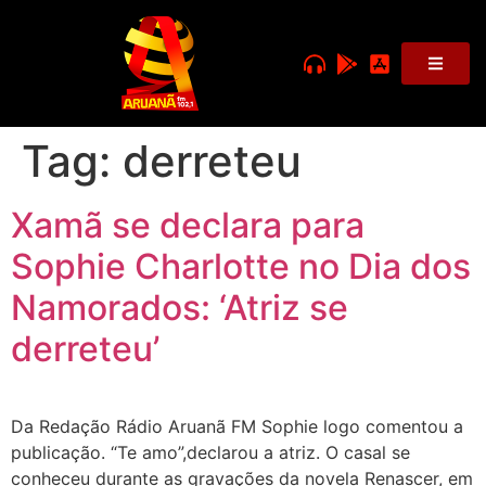
Tag:
derreteu
Xamã se declara para
Sophie Charlotte no Dia dos
Namorados: ‘Atriz se
derreteu’
Da Redação Rádio Aruanã FM Sophie logo comentou a
publicação. “Te amo”,declarou a atriz. O casal se
conheceu durante as gravações da novela Renascer, em