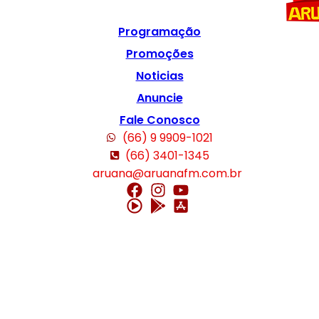
Programação
Promoções
Noticias
Anuncie
Fale Conosco
(66) 9 9909-1021
(66) 3401-1345
aruana@aruanafm.com.br
sibom güncel giriş
casibom giriş
casibom
casibom güncel giriş
casibom g