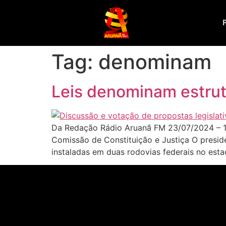
Tag:
denominam
Leis denominam estrut
Da Redação Rádio Aruanã FM 23/07/2024 – 1
Comissão de Constituição e Justiça O preside
instaladas em duas rodovias federais no esta