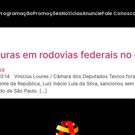
Programação
Promoções
Notícias
Anuncie
Fale Conosc
uras em rodovias federais no
0:14 Vinicius Loures / Câmara dos Deputados Textos fora
nte da República, Luiz Inácio Lula da Silva, sancionou sem
do de São Paulo. […]