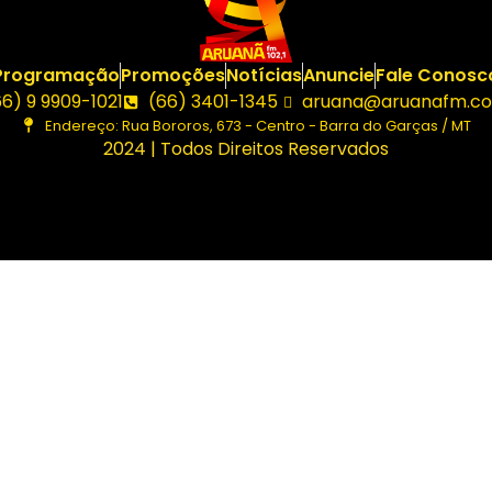
Programação
Promoções
Notícias
Anuncie
Fale Conosc
66) 9 9909-1021
(66) 3401-1345
aruana@aruanafm.co
Endereço: Rua Bororos, 673 - Centro - Barra do Garças / MT
2024 | Todos Direitos Reservados
giriş
ultrabet giriş
ultrabet
betasus güncel giriş
betasus giri