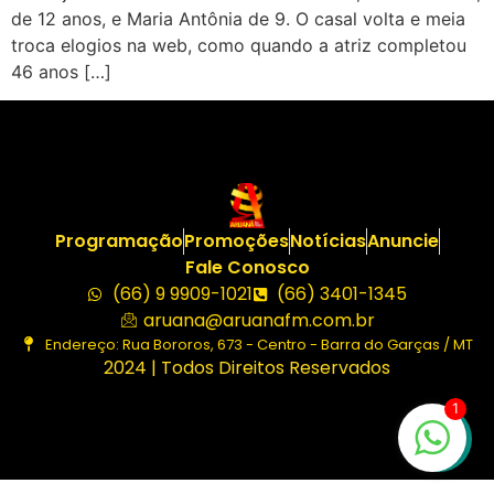
de 12 anos, e Maria Antônia de 9. O casal volta e meia
troca elogios na web, como quando a atriz completou
46 anos […]
Programação
Promoções
Notícias
Anuncie
Fale Conosco
(66) 9 9909-1021
(66) 3401-1345
aruana@aruanafm.com.br
Endereço: Rua Bororos, 673 - Centro - Barra do Garças / MT
2024 | Todos Direitos Reservados
1
et
ultrabet güncel giriş
ultrabet giriş
ultrabet
ultrabet güncel