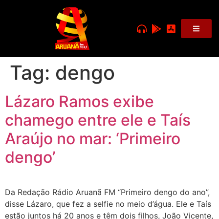
Tag:
dengo
Lázaro Ramos exibe
chamego entre ele e Taís
Araújo no mar: ‘Primeiro
dengo’
Da Redação Rádio Aruanã FM “Primeiro dengo do ano”,
disse Lázaro, que fez a selfie no meio d’água. Ele e Taís
estão juntos há 20 anos e têm dois filhos, João Vicente,