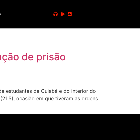
o
ação de prisão
 estudantes de Cuiabá e do interior do
(21.5), ocasião em que tiveram as ordens