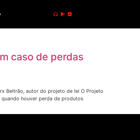
o
em caso de perdas
eltrão, autor do projeto de lei O Projeto
ca quando houver perda de produtos