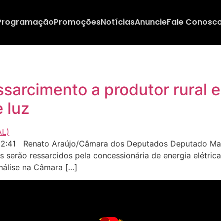
Programação
Promoções
Notícias
Anuncie
Fale Conosc
ssarcimento a produtor rural 
 luz
:41 Renato Araújo/Câmara dos Deputados Deputado Marx B
s serão ressarcidos pela concessionária de energia elétri
análise na Câmara […]