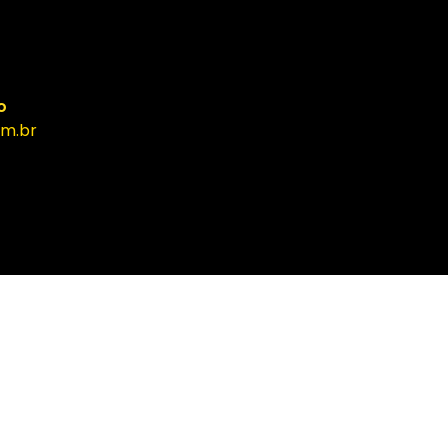
o
m.br
iş
betasus
betasus güncel giriş
betasus giriş
betasus
betasu