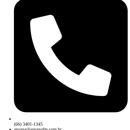
(66) 3401-1345
aruana@aruanafm.com.br