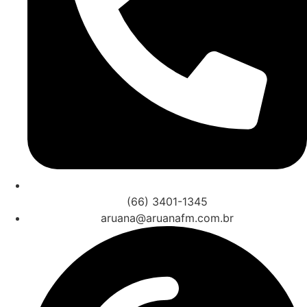
(66) 3401-1345
aruana@aruanafm.com.br