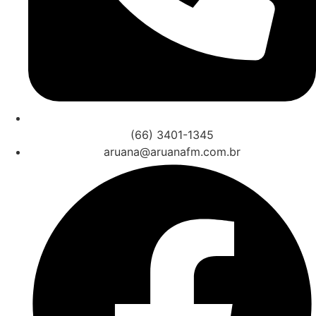
(66) 3401-1345
aruana@aruanafm.com.br