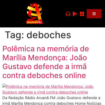
Tag:
deboches
Polêmica na memória de
Marília Mendonça: João
Gustavo defende a irmã
contra deboches online
Da Redação Rádio Aruanã FM João Gustavo defende a
irmã Marília Mendonça contra deboches Home Notícias