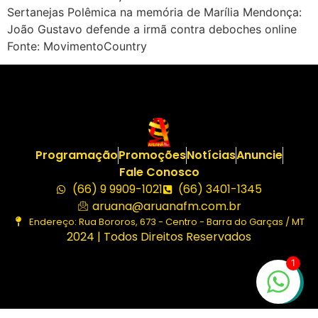
Sertanejas Polêmica na memória de Marília Mendonça:
João Gustavo defende a irmã contra deboches online
Fonte: MovimentoCountry
Programação
Promoções
Notícias
Anuncie
Fale Conosco
(66) 9 9909-1021
(66) 3401-1345
aruana@aruanafm.com.br
Endereço: Rua Bororos, 673 - Centro - Barra do Garças / MT
2024 | Todos Direitos Reservados
1
iriş
casibom
casibom güncel giriş
casibom giriş
casibom