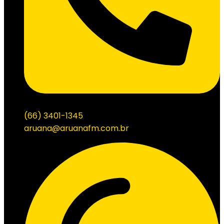
(66) 3401-1345
aruana@aruanafm.com.br