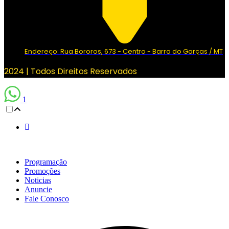
Endereço: Rua Bororos, 673 - Centro - Barra do Garças / MT
2024 | Todos Direitos Reservados
1
Scroll
Up
Programação
Promoções
Noticias
Anuncie
Fale Conosco