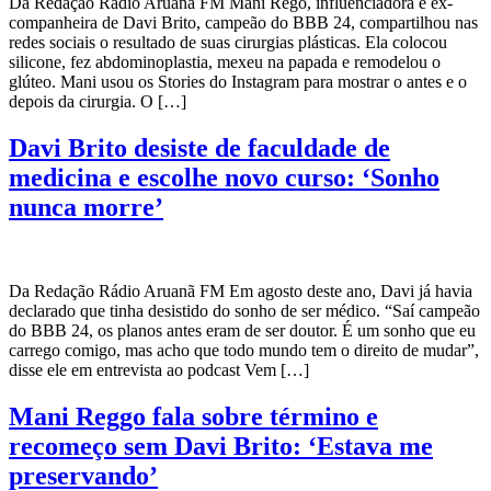
Da Redação Rádio Aruanã FM Mani Rego, influenciadora e ex-
companheira de Davi Brito, campeão do BBB 24, compartilhou nas
redes sociais o resultado de suas cirurgias plásticas. Ela colocou
silicone, fez abdominoplastia, mexeu na papada e remodelou o
glúteo. Mani usou os Stories do Instagram para mostrar o antes e o
depois da cirurgia. O […]
Davi Brito desiste de faculdade de
medicina e escolhe novo curso: ‘Sonho
nunca morre’
Da Redação Rádio Aruanã FM Em agosto deste ano, Davi já havia
declarado que tinha desistido do sonho de ser médico. “Saí campeão
do BBB 24, os planos antes eram de ser doutor. É um sonho que eu
carrego comigo, mas acho que todo mundo tem o direito de mudar”,
disse ele em entrevista ao podcast Vem […]
Mani Reggo fala sobre término e
recomeço sem Davi Brito: ‘Estava me
preservando’