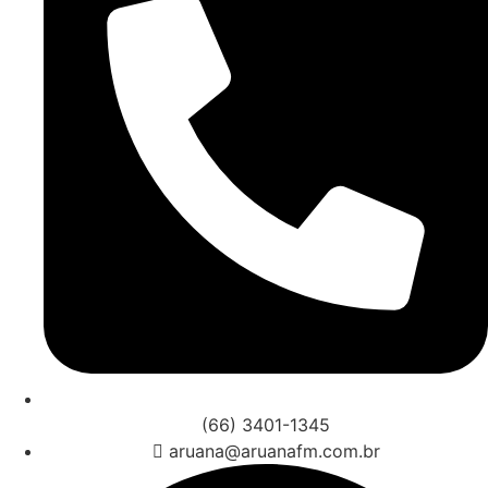
(66) 3401-1345
aruana@aruanafm.com.br