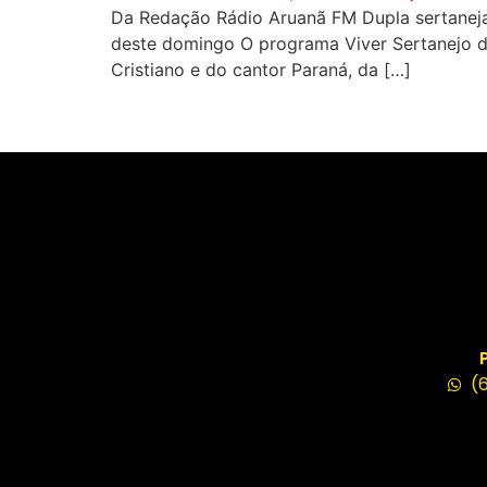
Da Redação Rádio Aruanã FM Dupla sertaneja Z
deste domingo O programa Viver Sertanejo d
Cristiano e do cantor Paraná, da […]
(