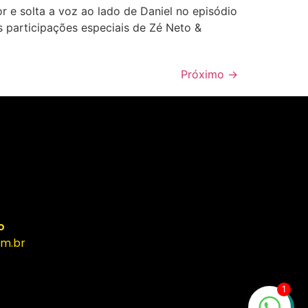
r e solta a voz ao lado de Daniel no episódio
 participações especiais de Zé Neto &
Próximo
→
o
m.br
1