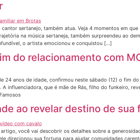
r
 cantor sertanejo, também atua. Veja 4 momentos em que e
a trajetória na música sertaneja, também surpreendeu ao de
fundível, o artista emocionou e conquistou […]
im do relacionamento com MC 
e 24 anos de idade, confirmou neste sábado (12) o fim d
. A influenciadora, que é mãe de Rás, filho do funkeiro, r
p Famosos
de ao revelar destino de sua 
tigo, você vai descobrir os detalhes sobre a generosidade
 ele direcionou sua fortuna para ajudar comunidades carent