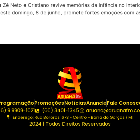
é Neto e Cristiano revive memórias da infância no interio
este domingo, 8 de junho, promete fortes emoções com as
Programação
Promoções
Notícias
Anuncie
Fale Conosc
66) 9 9909-1021
(66) 3401-1345
aruana@aruanafm.co
Endereço: Rua Bororos, 673 - Centro - Barra do Garças / MT
2024 | Todos Direitos Reservados