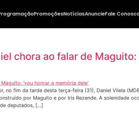
Programação
Promoções
Notícias
Anuncie
Fale Conosc
el chora ao falar de Maguito:
, no fim da tarde desta terça-feira (31), Daniel Vilela (M
onstruído por Maguito e por Iris Rezende. A solenidade oc
 de deputados, […]