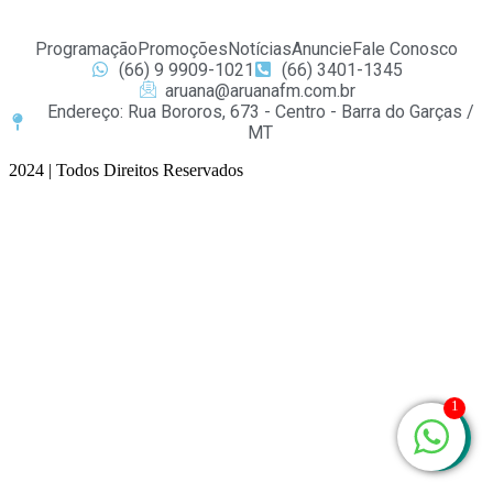
Programação
Promoções
Notícias
Anuncie
Fale Conosco
(66) 9 9909-1021
(66) 3401-1345
aruana@aruanafm.com.br
Endereço: Rua Bororos, 673 - Centro - Barra do Garças /
MT
2024 | Todos Direitos Reservados
casibom
casibom güncel giriş
casibom giriş
casibom
casibom güncel giri
1