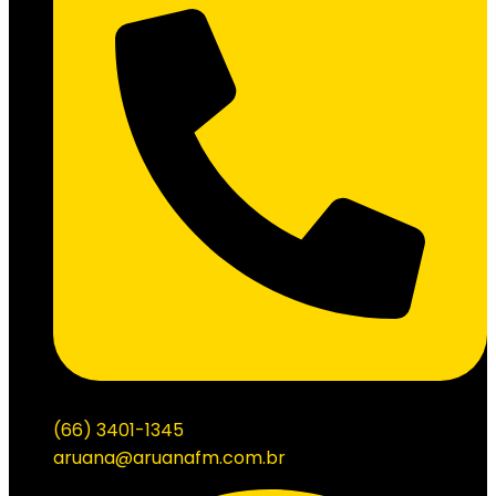
(66) 3401-1345
aruana@aruanafm.com.br