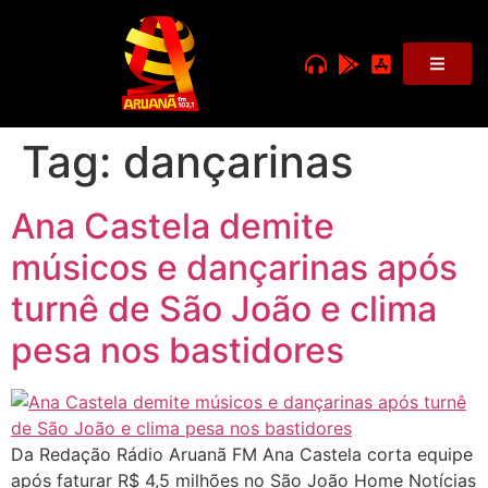
Tag:
dançarinas
Ana Castela demite
músicos e dançarinas após
turnê de São João e clima
pesa nos bastidores
Da Redação Rádio Aruanã FM Ana Castela corta equipe
após faturar R$ 4,5 milhões no São João Home Notícias