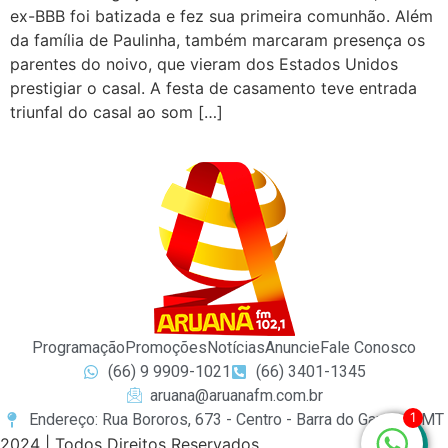
ex-BBB foi batizada e fez sua primeira comunhão. Além
da família de Paulinha, também marcaram presença os
parentes do noivo, que vieram dos Estados Unidos
prestigiar o casal. A festa de casamento teve entrada
triunfal do casal ao som […]
Programação
Promoções
Notícias
Anuncie
Fale Conosco
(66) 9 9909-1021
(66) 3401-1345
aruana@aruanafm.com.br
1
Endereço: Rua Bororos, 673 - Centro - Barra do Garças / MT
2024 | Todos Direitos Reservados