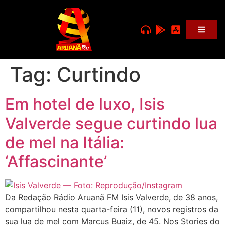
Tag:
Curtindo
Em hotel de luxo, Isis
Valverde segue curtindo lua
de mel na Itália:
‘Affascinante’
Da Redação Rádio Aruanã FM Isis Valverde, de 38 anos,
compartilhou nesta quarta-feira (11), novos registros da
sua lua de mel com Marcus Buaiz, de 45. Nos Stories do