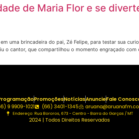
dade de Maria Flor e se divert
 uma brincadeira do pai, Zé Felipe, para testar sua curios
rtiu o cantor, que compartilhou o momento engraçado com 
Programação
Promoções
Notícias
Anuncie
Fale Conosc
66) 9 9909-1021
(66) 3401-1345
aruana@aruanafm.co
Endereço: Rua Bororos, 673 - Centro - Barra do Garças / MT
2024 | Todos Direitos Reservados