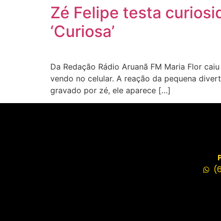
Zé Felipe testa curiosi
‘Curiosa’
Da Redação Rádio Aruanã FM Maria Flor caiu em
vendo no celular. A reação da pequena dive
gravado por zé, ele aparece […]
(