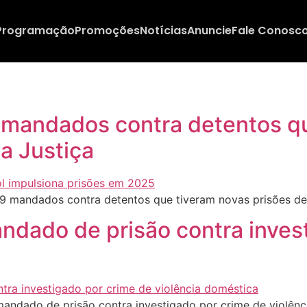
Programação
Promoções
Notícias
Anuncie
Fale Conosc
19 mandados contra detentos q
a Justiça
19 mandados contra detentos que tiveram novas prisões de
andado de prisão contra inves
andado de prisão contra investigado por crime de violên