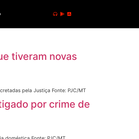
o
ue tiveram novas
cretadas pela Justiça Fonte: PJC/MT
tigado por crime de
cia doméstica Fonte: PJC/MT