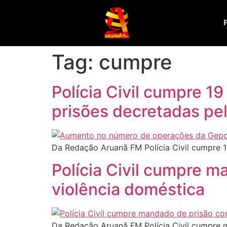
Tag:
cumpre
Polícia Civil cumpre 
prisões decretadas pel
Da Redação Aruanã FM Polícia Civil cumpre 
Polícia Civil cumpre m
violência doméstica
Da Redação Aruanã FM Polícia Civil cumpre m