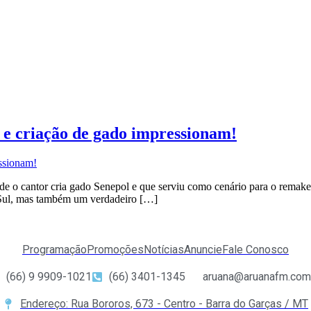
 e criação de gado impressionam!
o cantor cria gado Senepol e que serviu como cenário para o remake 
 Sul, mas também um verdadeiro […]
Programação
Promoções
Notícias
Anuncie
Fale Conosco
(66) 9 9909-1021
(66) 3401-1345
aruana@aruanafm.com
Endereço: Rua Bororos, 673 - Centro - Barra do Garças / MT