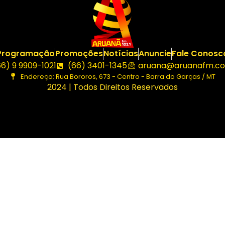
Programação
Promoções
Notícias
Anuncie
Fale Conosc
66) 9 9909-1021
(66) 3401-1345
aruana@aruanafm.co
Endereço: Rua Bororos, 673 - Centro - Barra do Garças / MT
2024 | Todos Direitos Reservados
uraya tıkla
link
website
click here
hoşgeldin bonusu
free sp