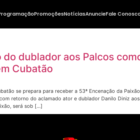
Programação
Promoções
Notícias
Anuncie
Fale Conosc
o do dublador aos Palcos com
em Cubatão
atão se prepara para receber a 53ª Encenação da Paixão
com retorno do aclamado ator e dublador Danilo Diniz aos 
ixão, será sob […]