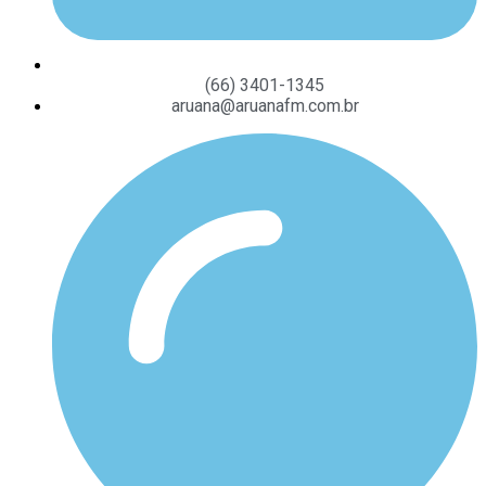
(66) 3401-1345
aruana@aruanafm.com.br