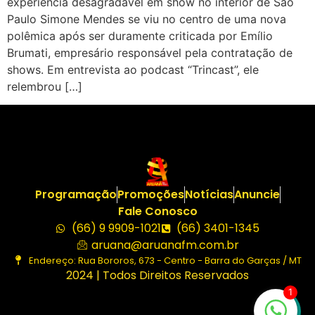
experiência desagradável em show no interior de São
Paulo Simone Mendes se viu no centro de uma nova
polêmica após ser duramente criticada por Emílio
Brumati, empresário responsável pela contratação de
shows. Em entrevista ao podcast “Trincast”, ele
relembrou […]
Programação
Promoções
Notícias
Anuncie
Fale Conosco
(66) 9 9909-1021
(66) 3401-1345
aruana@aruanafm.com.br
Endereço: Rua Bororos, 673 - Centro - Barra do Garças / MT
2024 | Todos Direitos Reservados
1