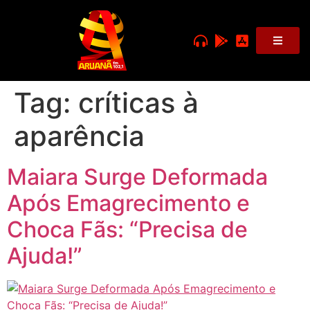
Tag:
críticas à
aparência
Maiara Surge Deformada
Após Emagrecimento e
Choca Fãs: “Precisa de
Ajuda!”