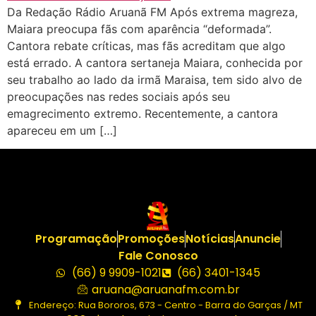
Da Redação Rádio Aruanã FM Após extrema magreza,
Maiara preocupa fãs com aparência “deformada”.
Cantora rebate críticas, mas fãs acreditam que algo
está errado. A cantora sertaneja Maiara, conhecida por
seu trabalho ao lado da irmã Maraisa, tem sido alvo de
preocupações nas redes sociais após seu
emagrecimento extremo. Recentemente, a cantora
apareceu em um […]
Programação
Promoções
Notícias
Anuncie
Fale Conosco
(66) 9 9909-1021
(66) 3401-1345
aruana@aruanafm.com.br
Endereço: Rua Bororos, 673 - Centro - Barra do Garças / MT