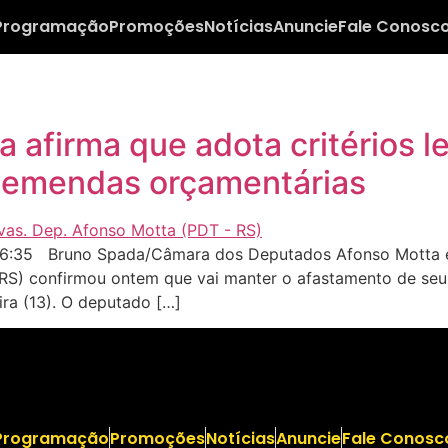
Programação
Promoções
Notícias
Anuncie
Fale Conosc
afirma que adota critérios l
s emendas orçamentárias
16:35 Bruno Spada/Câmara dos Deputados Afonso Motta e
) confirmou ontem que vai manter o afastamento de seu se
ira (13). O deputado […]
Programação
Promoções
Notícias
Anuncie
Fale Conosc