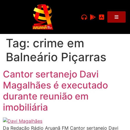
Tag:
crime em
Balneário Piçarras
Cantor sertanejo Davi
Magalhães é executado
durante reunião em
imobiliária
Da Redação Rádio Aruanã FM Cantor sertanejo Davi