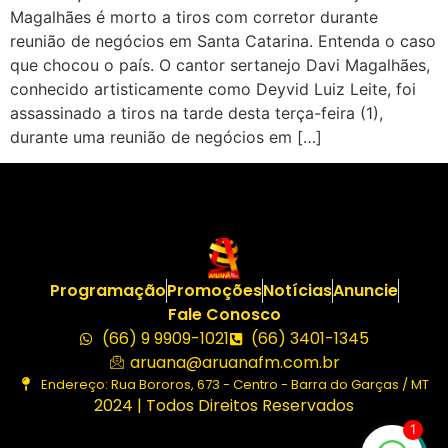
Magalhães é morto a tiros com corretor durante
reunião de negócios em Santa Catarina. Entenda o caso
que chocou o país. O cantor sertanejo Davi Magalhães,
conhecido artisticamente como Deyvid Luiz Leite, foi
assassinado a tiros na tarde desta terça-feira (1),
durante uma reunião de negócios em […]
Programação
Promoções
Notícias
Anuncie
Fale Conosco
(66) 9 9909-1021
(66) 3401-1345
aruana@aruanafm.com.br
Endereço: Rua Bororos, 673 - Centro - Barra do Garças / MT
2024 | Todos Direitos Reservados
1