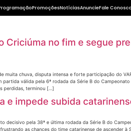
Programação
Promoções
Notícias
Anuncie
Fale Conosc
 Criciúma no fim e segue pr
muita chuva, disputa intensa e forte participação do VAR
em partida válida pela 6ª rodada da Série B do Campeonato 
s perdidas, terminou […]
 e impede subida catarinense 
 decisivo pela 38ª e última rodada da Série B do Campeon
 frustrando as chances do time catarinense de ascender à 