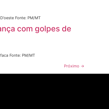
 D’oeste Fonte: PM/MT
iança com golpes de
 faca Fonte: PM/MT
Próximo
→