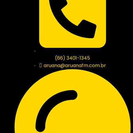
(66) 3401-1345
aruana@aruanafm.com.br