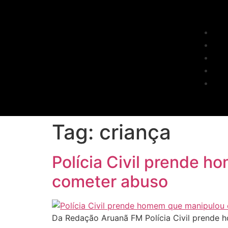
Tag:
criança
Polícia Civil prende h
cometer abuso
Da Redação Aruanã FM Polícia Civil prende 