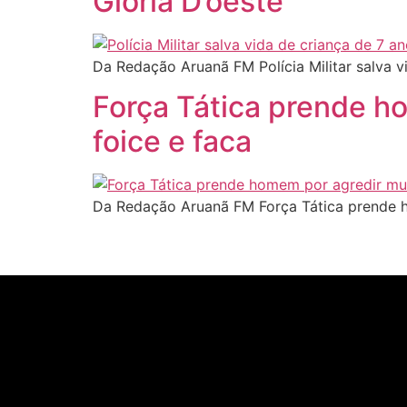
Glória D’oeste
Da Redação Aruanã FM Polícia Militar salva
Força Tática prende h
foice e faca
Da Redação Aruanã FM Força Tática prende h