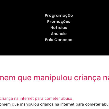
Programação
Promoções
Notícias
Anuncie
Fale Conosco
omem que manipulou criança na
homem que manipulou criança na internet para cometer ab