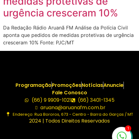
medidas protetivas de
urgência cresceram 10%
Da Redação Rádio Aruanã FM Análise da Polícia Civil
aponta que pedidos de medidas protetivas de urgência
cresceram 10% Fonte: PJC/MT
Programação
Promoções
Notícias
Anuncie
Fale Conosco
(66) 9 9909-1021
(66) 3401-1345
aruana@aruanafm.com.br
Endereço: Rua Bororos, 673 - Centro - Barra do Garças / MT
2024 | Todos Direitos Reservados
1